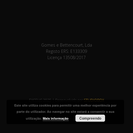
Gomes e Bettencourt, Lda
Registo ERS: E133309
Licença 13508/2017
EXCELIS 2025 | Desenvolvido por
STUDIOBOX
Este site utiliza cookies para permitir uma melhor experiência por
.
parte do utilizador. Ao navegar no site estará a consentir a sua
Compreendo
utilização.
Mais informação