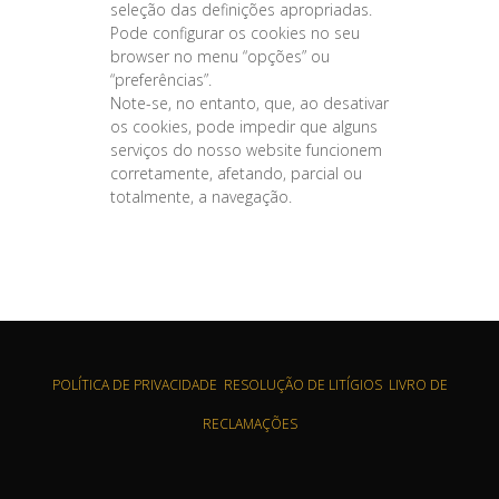
seleção das definições apropriadas.
Pode configurar os cookies no seu
browser no menu “opções” ou
“preferências”.
Note-se, no entanto, que, ao desativar
os cookies, pode impedir que alguns
serviços do nosso website funcionem
corretamente, afetando, parcial ou
totalmente, a navegação.
POLÍTICA DE PRIVACIDADE
RESOLUÇÃO DE LITÍGIOS
LIVRO DE
RECLAMAÇÕES