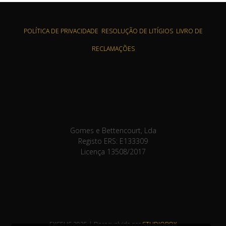
POLÍTICA DE PRIVACIDADE
RESOLUÇÃO DE LITÍGIOS
LIVRO DE
RECLAMAÇÕES
Gomes e Bettencourt, Lda
Registo ERS: E133309
Licença 13508/2017
EXCELIS 2025 | Desenvolvido por
STUDIOBOX